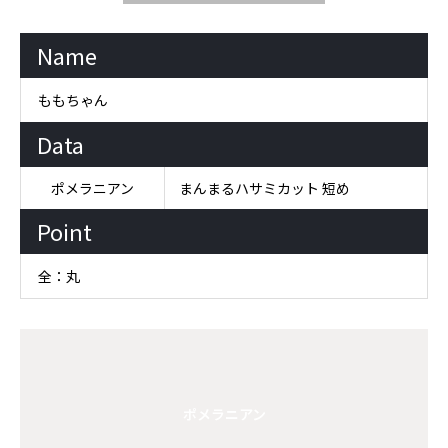
Name
ももちゃん
Data
ポメラニアン
まんまるハサミカット 短め
Point
全：丸
ポメラニアン