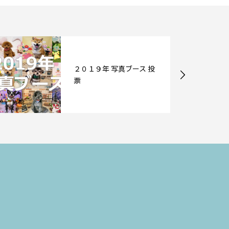
２０１９年 写真ブース 投
票