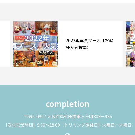
2022年写真ブース【お客
様人気投票】
completion
〒596-0807 大阪府岸和田市東ヶ丘町808－985
［受付営業時間］9:00～18:00［トリミング定休日］火曜日・木曜日