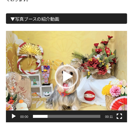
▼写真ブースの紹介動画
動
画
プ
レ
ー
ヤ
ー
00:00
00:11