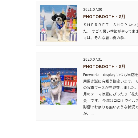
2021.07.30
PHOTOBOOTH‐8月
ＳＨＥＲＢＥＴ ＳＨＯＰ いつ
た。 すごく暑い季節がやって来
マは、そんな暑い夏の季...
2020.07.31
PHOTOBOOTH‐8月
Fireworks display いつも当
用頂き誠に有難う御座います。 
の写真ブースが完成致しました。
月のテーマは夏にぴったり「花
会」です。 今年はコロナウイル
影響でお祭りも無いような状況
が、 ...