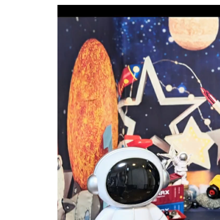
動
画
プ
レ
ー
ヤ
ー