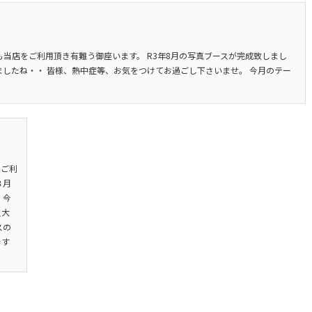
も当店をご利用頂き有難う御座います。 R3年8月の写真ブースが完成致しまし
ましたね・・ 皆様、熱中症等、お気をつけてお過ごし下さいませ。 今月のテー
店をご利
８月
 今
火大
スの
です