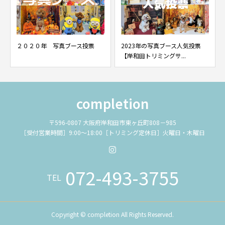
２０２０年 写真ブース投票
2023年の写真ブース人気投票
【岸和田トリミングサ...
completion
〒596-0807 大阪府岸和田市東ヶ丘町808－985
［受付営業時間］9:00～18:00［トリミング定休日］火曜日・木曜日
072-493-3755
TEL
Copyright © completion All Rights Reserved.