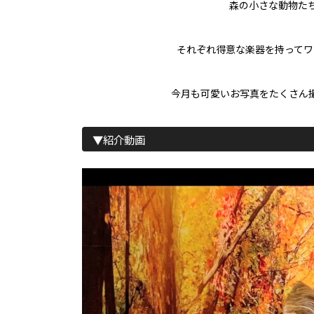
森の小さな動物た
それぞれ得意な楽器を持ってワ
今月も可愛いお写真をたくさん
▼紹介動画
動
画
プ
レ
ー
ヤ
ー